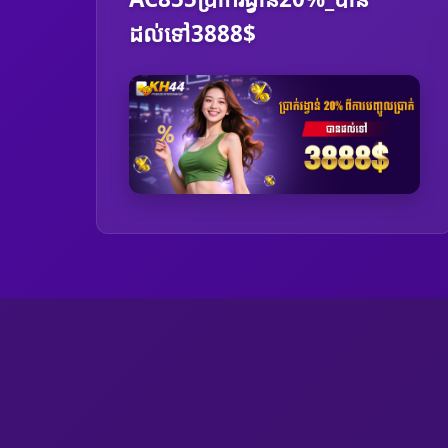
ដល់ទៅ3888$