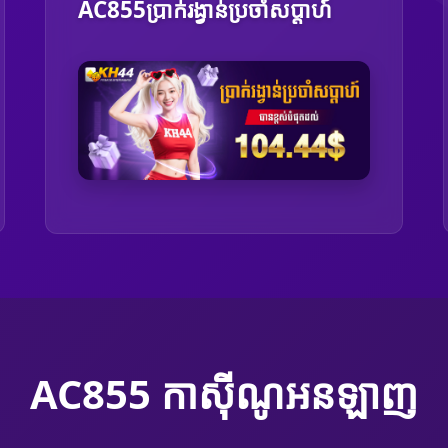
AC855ប្រាក់រង្វាន់ប្រចាំសប្ដាហ៍
AC855 កាស៊ីណូអនឡាញ