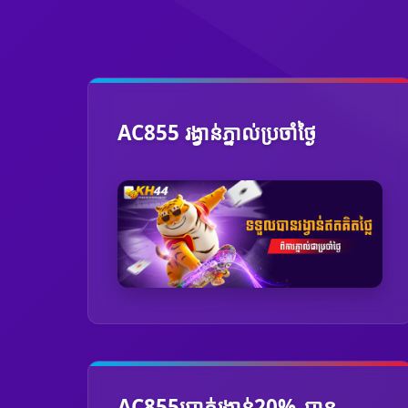
AC855 រង្វាន់ភ្នាល់ប្រចាំថ្ងៃ
AC855ប្រាក់រង្វាន់20%_បាន