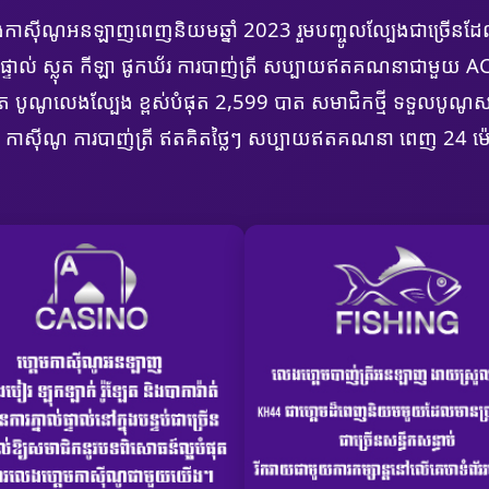
ែងកាស៊ីណូអនឡាញពេញនិយមឆ្នាំ 2023 រួមបញ្ចូលល្បែងជាច្រើន
ាយផ្ទាល់ ស្លុត កីឡា ផូកឃ័រ ការបាញ់ត្រី សប្បាយឥតគណនាជាមួយ 
បំផុត បូណូលេងល្បែង ខ្ពស់បំផុត 2,599 បាត សមាជិកថ្មី ទទួលប
ុត កាស៊ីណូ ការបាញ់ត្រី ឥតគិតថ្លៃៗ សប្បាយឥតគណនា ពេញ 24 ម