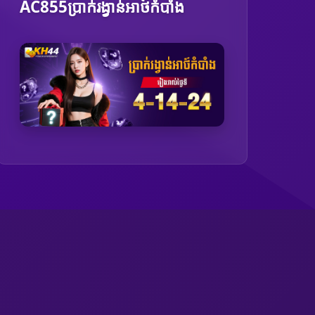
AC855ប្រាក់រង្វាន់អាថ៍កំបាំង