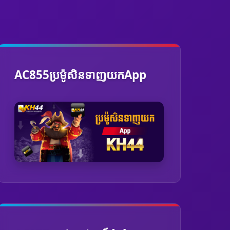
AC855ប្រម៉ូសិនទាញយកApp