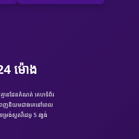
24 ម៉ោង
គ្មានដែនគំណត់ គេហទំព័រ
ងដែលពេញនិយមជាងគេនៅពេល
រង់ស្លតវីដេអូ 5 រង្វង់