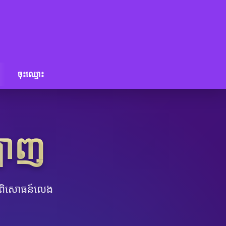
ចុះឈ្មោះ
ឡាញ
បទពិសោធន៍លេង