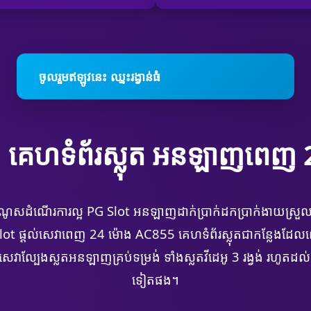
ចូលរួមឥឡូវនេះ ឈ្នះរង្វាន់ធំ
គេហទំព័រស្លុត អនឡាញពេញ 
ូណូសដំណើរការល្អ PG Slot អនឡាញដាក់ប្រាក់ដកប្រាក់ងាយស្រួល
PG Slot ផ្តល់សេវាពេញ 24 ម៉ោង AC855 គេហទំព័រស្លុតជាកន្លែ
ាល្បែងស្លតអនឡាញគ្រប់ទម្រង់ ទាំងស្លតវីដេអូ 3 រង្វង់ រហូតដល់ទម្
ទៀតផង។