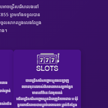
ដែលអាចជ្រើសរើសលេងនៅ
AC855 ព្រមទាំងទទួលបាន
ូណូសចូលសាកល្បងលេងល្បែង
៉ោង។