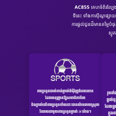
AC855
គេហទំព័រល្ប
ទីនេះ ទាំងកាស៊ីណូផ្ស
ការផ្តល់ជូនដ៏មានតម្លៃ
ស្ល