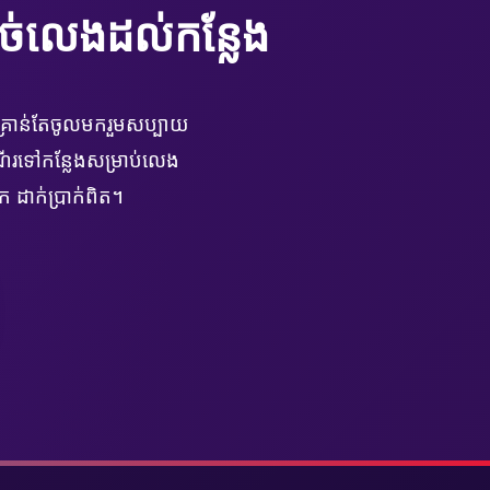
ច់លេងដល់កន្លែង
ៗ គ្រាន់តែចូលមករួមសប្បាយ
ើរទៅកន្លែងសម្រាប់លេង
 ដាក់ប្រាក់ពិត។