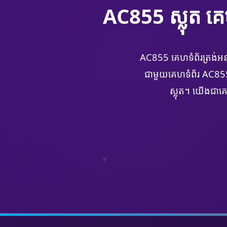
AC855 ស្លុត គ
AC855 គេហទំព័រត្រង់អនឡា
ជាមួយគេហទំព័រ AC855
ស្លុត។ យើងជាគេ
♥️