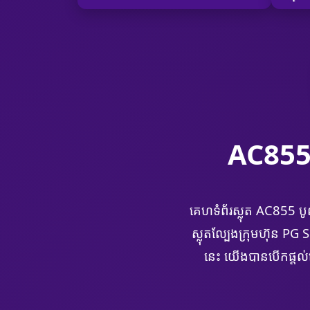
AC855 
គេហទំព័រស្លុត AC855 ប
ស្លុតល្បែងក្រុមហ៊ុន 
នេះ យើងបានបើកផ្តល់សេវ