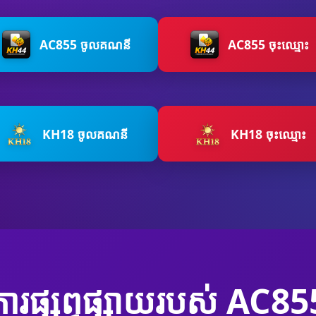
AC855 ចូលគណនី
AC855 ចុះឈ្មោះ
KH18 ចូលគណនី
KH18 ចុះឈ្មោះ
ការផ្សព្វផ្សាយរបស់ AC85