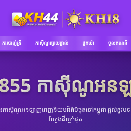
ការបាញ់ត្រី
កាស៊ីណូផ្សាយផ្ទាល់
ផូកឃ័រ
ចូលគណនី
855 កាស៊ីណូអន
ែងកាស៊ីណូអនឡាញពេញនិយមដ៏ធំបំផុតនៅកម្ពុជា ផ្តល់នូវ
ល្បែងដ៏ល្អបំផុត