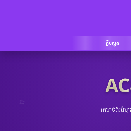
ក្លឹបស្លុត
AC
🎰
គេហទំព័រល្ប