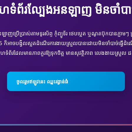
េហទំព័រល្បែងអនឡាញ មិនចាំបា
ញប្រើប្រាស់តាមទូរស័ព្ទ កុំព្យូទ័រ ថេបប្លេត ឬណូតប៊ុកបានភ្លាម
 ក៏អាចបង្វិលស្លតដំណើរការងាយស្រួលបានដោយមិនចាំបាច់ធ្វើដំណ
ហទំព័រដែលមានភាពគួរឱ្យទុកចិត្ត មានសុវត្ថិភាព លេងងាយស្រួល ដក
ចូលរួមឥឡូវនេះ ឈ្នះរង្វាន់ធំ